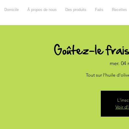
Domicile
À propos de nous
Des produits
Faits
Recettes
Goûtez-le frai
mer. 04 
Tout sur l'huile d'oliv
L'ins
Voir d