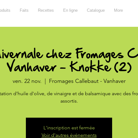
oduits
Faits
Recettes
En ligne
Catalogue
More
ivernale chez Fromages C
Vanhaver - Knokke (2)
ven. 22 nov.
  |  
Fromages Callebaut - Vanhaver
ation d'huile d'olive, de vinaigre et de balsamique avec des f
assortis.
L'inscription est fermée
Voir d'autres événements