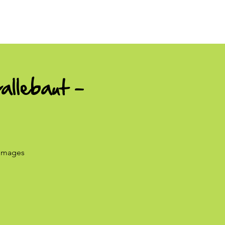
allebaut -
romages