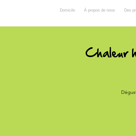
Domicile
À propos de nous
Des pr
Chaleur h
Dégust