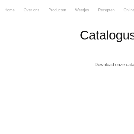
Home
Over ons
Producten
Weetjes
Recepten
Onlin
Catalogus 
Download onze catal