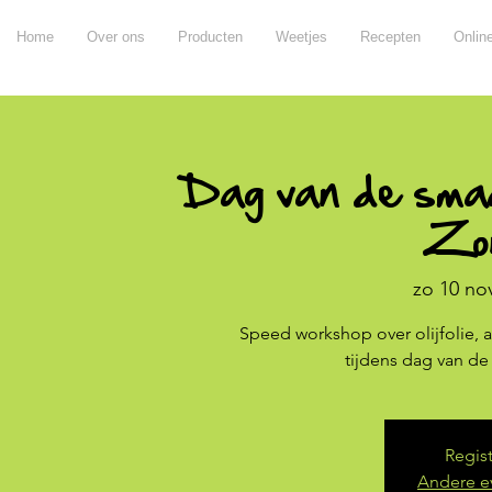
Home
Over ons
Producten
Weetjes
Recepten
Onlin
Dag van de smaa
Zo
zo 10 no
Speed workshop over olijfolie, az
tijdens dag van de 
Regist
Andere e