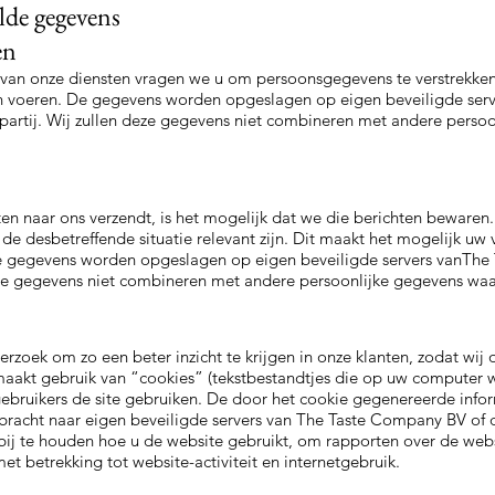
lde gegevens
en
 van onze diensten vragen we u om persoonsgegevens te verstrekk
en voeren. De gegevens worden opgeslagen op eigen beveiligde serv
artij. Wij zullen deze gegevens niet combineren met andere perso
en naar ons verzendt, is het mogelijk dat we die berichten bewaren
de desbetreffende situatie relevant zijn. Dit maakt het mogelijk uw
 gegevens worden opgeslagen op eigen beveiligde servers vanThe
deze gegevens niet combineren met andere persoonlijke gegevens waa
zoek om zo een beter inzicht te krijgen in onze klanten, zodat wij 
aakt gebruik van “cookies” (tekstbestandtjes die op uw computer 
gebruikers de site gebruiken. De door het cookie gegenereerde info
racht naar eigen beveiligde servers van The Taste Company BV of di
ij te houden hoe u de website gebruikt, om rapporten over de websit
t betrekking tot website-activiteit en internetgebruik.