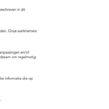
schreven in dit
orden. Onze werknemers
aanpassingen en/of
raadzaam om regelmatig
jke informatie die op
.