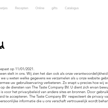
etjes
Recepten
Online
gifts
Catalogus
id
gepast op 11/01/2021.
uwen stelt in ons. Wij zien het dan ook als onze verantwoordelijkhei
 we u weten welke gegevens we verzamelen als u onze website geb
rmee uw gebruikservaring verbeteren. Zo snapt u precies hoe wij w
g op de diensten van The Taste Company BV. U dient zich ervan bewus
is voor het privacybeleid van andere sites en bronnen. Door gebrui
leid te accepteren. The Taste Company BV respecteert de privacy va
persoonlijke informatie die u ons verschaft vertrouwelijk wordt beha