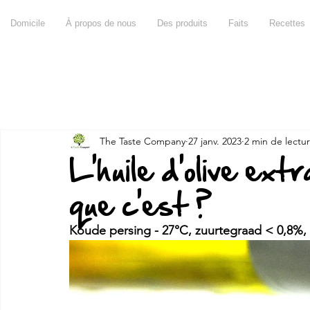
Domicile
À propos de nous
Des produits
Faits
Recettes
Tout
Recettes
Produits
Faits divers
Chateau d'
The Taste Company
27 janv. 2023
2 min de lectu
À propos de l'huile d'olive
À propos du vinaigre
À
L'huile d'olive ext
que c'est ?
Dessert
Full Moon
Miraval
Pujje
Petit d
Koude persing - 27°C, zuurtegraad < 0,8%,
Don Giovanni
Viande
Poisson
Autres
Cl