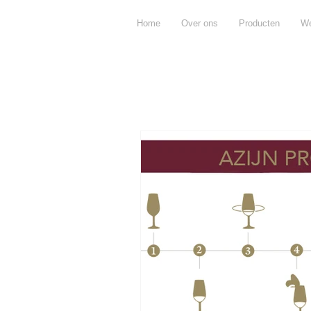
Home
Over ons
Producten
We
Alles
Recepten
Producten
Over olijfolie
Over azijn
Miraval
Pujje
Ontbijt
Andere
Claramunt
ape