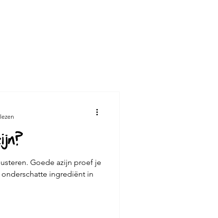
l
O'med
echt
Full Moon
 lezen
ijn?
Vlees
Vis
gusteren. Goede azijn proef je
 onderschatte ingrediënt in