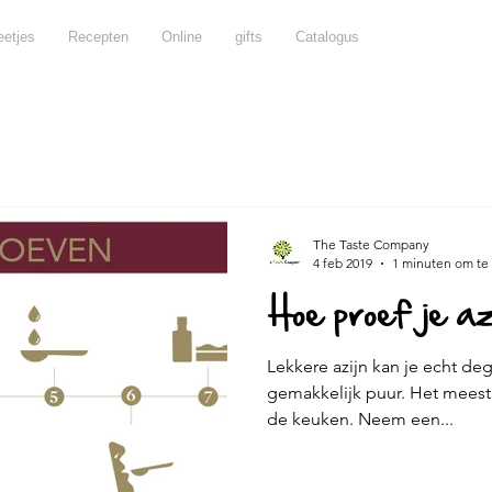
etjes
Recepten
Online
gifts
Catalogus
Weetjes
Chateau d'Estoublon
Homepage
Mestra
Over balsamico
Voorgerecht
Hoofdgerecht
Nager
The Taste Company
4 feb 2019
1 minuten om te
Hoe proef je az
Hapjes
Tips & tricks
Terrall
Don Giovanni
Lekkere azijn kan je echt de
gemakkelijk puur. Het meest
ro
de keuken. Neem een...