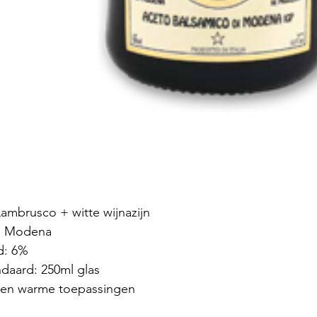
Lambrusco + witte wijnazijn
ë, Modena
d: 6%
ndaard: 250ml glas
 en warme toepassingen