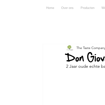
Home
Over ons
Producten
We
Alles
Recepten
Producten
The Taste Compan
Over olijfolie
Over azijn
Don Giova
2 Jaar oude echte b
Miraval
Pujje
Ontbijt
Andere
Claramunt
ape