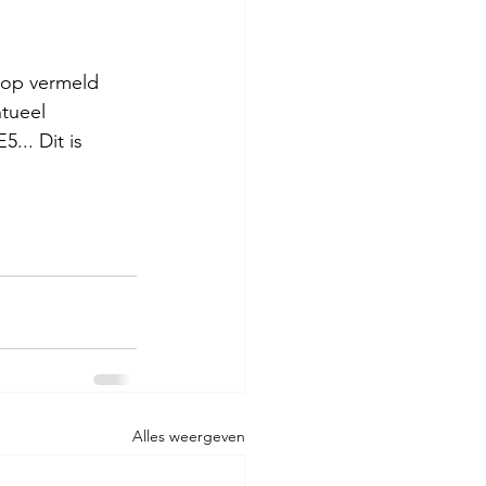
 op vermeld 
tueel 
... Dit is 
Alles weergeven