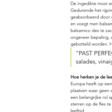
De ingedikte most en
Gedurende het rijpin
geabsorbeerd door de
en voegt men balsami
balsamico des te zach
ongeveer bepaling, o
gebotteld worden. H
“PAST PERFECT 
salades, vinai
Hoe herken je de lee
Europa heeft op een
plaatsen waar geen al
een belangrijke rol 
sterren op de fles te 
leeftijd. 