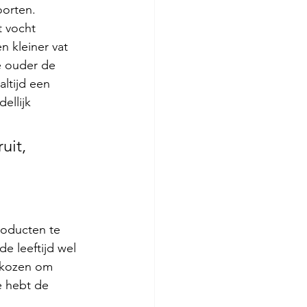
oorten. 
 vocht 
 kleiner vat 
e ouder de 
altijd een 
ellijk 
uit, 
oducten te 
de leeftijd wel 
gekozen om 
je hebt de 