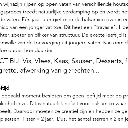
 wijnazijn rijpen op open vaten van verschillende houts
gsproces treedt natuurlijke verdamping op en wordt het
 vaten. Eén jaar later giet men de balsamico over in een
co van een jonger vat toe. Dit heet een "travasie". Ho
ter, zoeter en dikker van structuur. De exacte leeftijd is 
mwille van de toevoeging uit jongere vaten. Kan onmidd
oe ouder, hoe duurder.
BIJ: Vis, Vlees, Kaas, Sausen, Desserts, fr
grette, afwerking van gerechten...
ftijd
 bepaald moment besloten om geen leeftijd meer op pr
cohol in zit. Dit is natuurlijk nefast voor balsamico waar 
speelt. Daarvoor moeten ze creatief zijn en hebben ze 
plaatsen. 1 ster = 2 jaar.  Dus, het aantal sterren x 2 en 