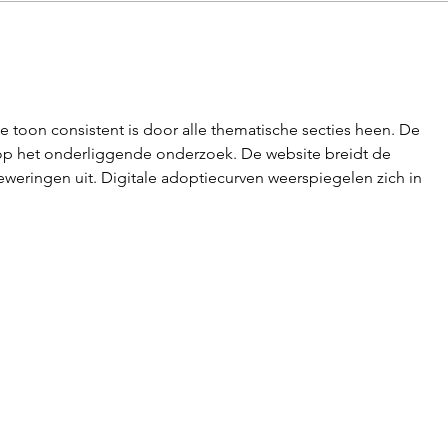
Don 
Don Giovanni 4 stelle
e toon consistent is door alle thematische secties heen. De 
 op het onderliggende onderzoek. De website breidt de 
weringen uit. Digitale adoptiecurven weerspiegelen zich in 