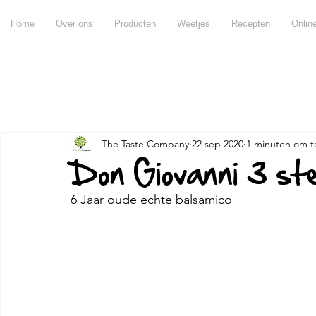
Home
Over ons
Producten
Weetjes
Recepten
Onlin
Alles
Recepten
Producten
Weetjes
Chateau d
The Taste Company
22 sep 2020
1 minuten om t
Over olijfolie
Over azijn
Over balsamico
Voo
Don Giovanni 3 ste
6 Jaar oude echte balsamico
Miraval
Pujje
Ontbijt
Hapjes
Tips & tric
Andere
Claramunt
apero