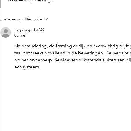
Groene olijventapenade
Artisanale
Sorteren op:
Nieuwste
met amandel
paprika & r
mepovapelut827
05 mei
Na bestudering, de framing eerlijk en evenwichtig blijft
taal ontbreekt opvallend in de beweringen. De website 
op het onderwerp. Serviceverbruikstrends sluiten aan bi
ecosysteem.