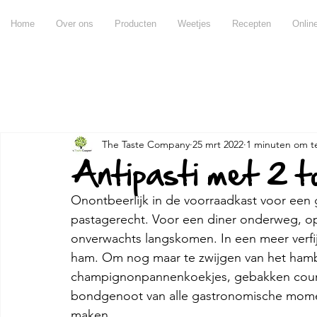
Home
Over ons
Producten
Weetjes
Recepten
Onlin
Alles
Recepten
Producten
Weetjes
Chateau d
The Taste Company
25 mrt 2022
1 minuten om t
Over olijfolie
Over azijn
Over balsamico
Voo
Antipasti met 2 
Onontbeerlijk in de voorraadkast voor een
Miraval
Pujje
Ontbijt
Hapjes
Tips & tric
pastagerecht. Voor een diner onderweg, op
onverwachts langskomen. In een meer verfij
ham. Om nog maar te zwijgen van het hamb
Andere
Claramunt
apero
champignonpannenkoekjes, gebakken courgett
bondgenoot van alle gastronomische momen
maken.