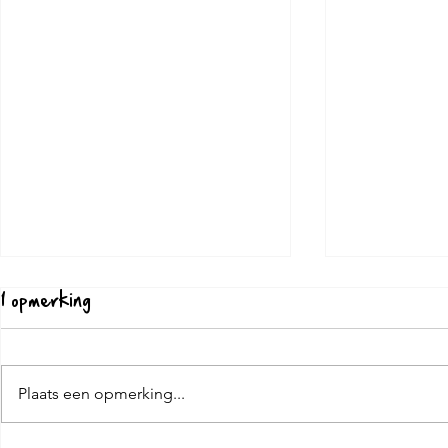
1 opmerking
A.O.P bio
Plaats een opmerking...
Estoublon Koroneiki