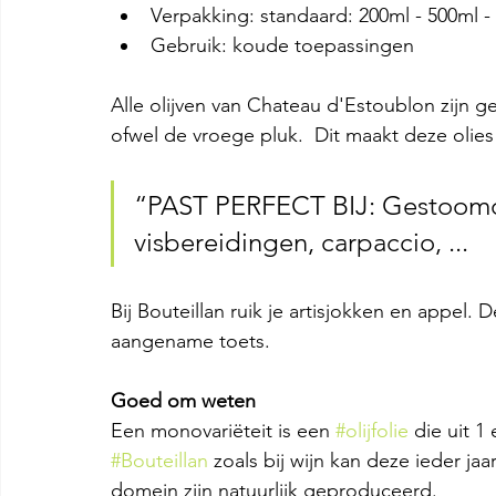
Verpakking: standaard: 200ml - 500ml -
Gebruik: koude toepassingen
Alle olijven van Chateau d'Estoublon zijn 
ofwel de vroege pluk.  Dit maakt deze olie
“PAST PERFECT BIJ: Gestoomde
visbereidingen, carpaccio, ...
Bij Bouteillan ruik je artisjokken en appel. 
aangename toets. 
Goed om weten
Een monovariëteit is een 
#olijfolie
 die uit 1
#Bouteillan
 zoals bij wijn kan deze ieder jaa
domein zijn natuurlijk geproduceerd. 