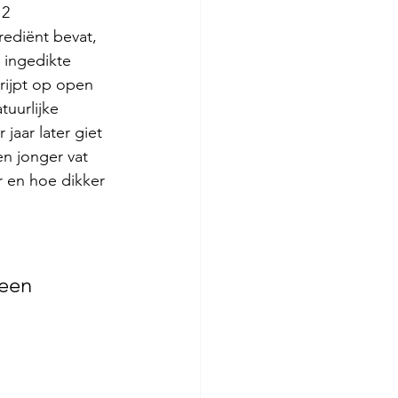
2 
rediënt bevat, 
 ingedikte 
rijpt op open 
uurlijke 
aar later giet 
n jonger vat 
 en hoe dikker 
een 