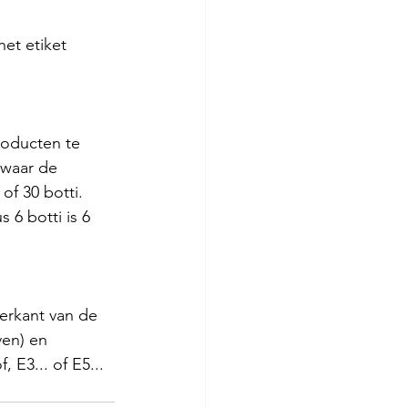
et etiket 
oducten te 
 waar de 
of 30 botti. 
s 6 botti is 6 
erkant van de 
ven) en 
 E3... of E5... 