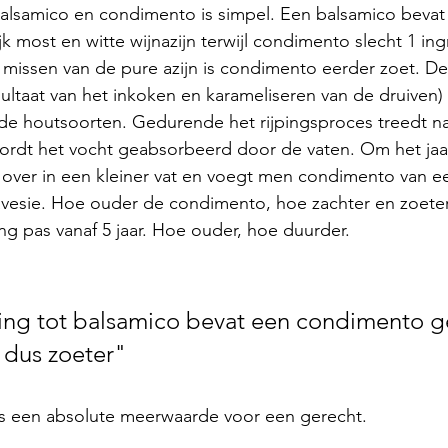
balsamico en condimento is simpel. Een balsamico bevat 
k most en witte wijnazijn terwijl condimento slecht 1 ing
missen van de pure azijn is condimento eerder zoet. De
sultaat van het inkoken en karameliseren van de druiven) 
nde houtsoorten. Gedurende het rijpingsproces treedt nat
dt het vocht geabsorbeerd door de vaten. Om het jaar j
ver in een kleiner vat en voegt men condimento van ee
avesie. Hoe ouder de condimento, hoe zachter en zoeter
ing pas vanaf 5 jaar. Hoe ouder, hoe duurder.
ling tot balsamico bevat een condimento g
s dus zoeter"
is een absolute meerwaarde voor een gerecht.