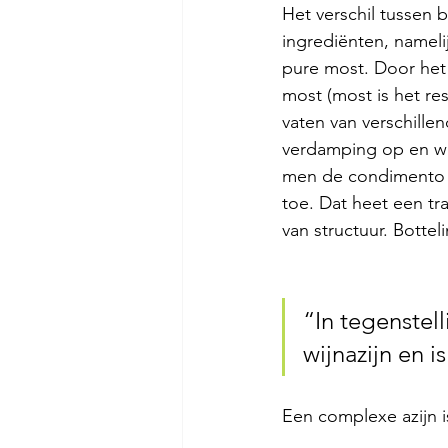
Het verschil tussen 
ingrediënten, namelij
pure most. Door het 
most (most is het re
vaten van verschille
verdamping op en wor
men de condimento o
toe. Dat heet een tr
van structuur. Bottel
“In tegenstel
wijnazijn en i
Een complexe azijn 