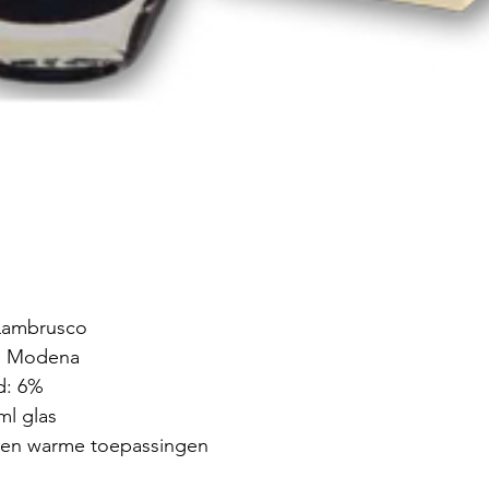
 Lambrusco 
ë, Modena
d: 6%
ml glas
 en warme toepassingen