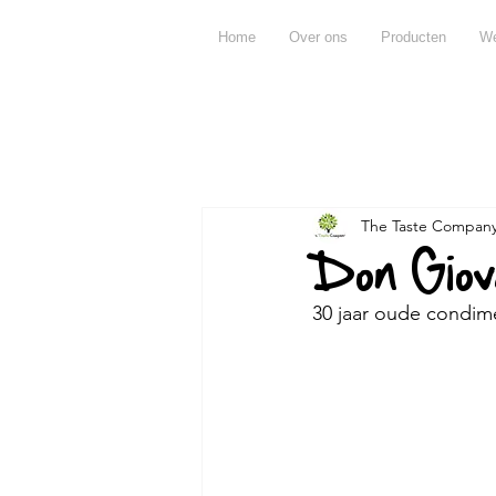
Home
Over ons
Producten
We
Alles
Recepten
Producten
The Taste Compan
Over olijfolie
Over azijn
Don Giov
30 jaar oude condim
Miraval
Pujje
Ontbijt
Andere
Claramunt
ape