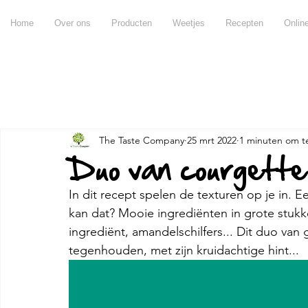
Home
Over ons
Producten
Weetjes
Recepten
Onlin
Alles
Recepten
Producten
Weetjes
Chateau d
The Taste Company
25 mrt 2022
1 minuten om t
Over olijfolie
Over azijn
Over balsamico
Voo
Duo van courgette 
In dit recept spelen de texturen op je in. 
Miraval
Pujje
Ontbijt
Hapjes
Tips & tric
kan dat? Mooie ingrediënten in grote stuk
ingrediënt, amandelschilfers... Dit duo van 
tegenhouden, met zijn kruidachtige hint...
Andere
Claramunt
apero