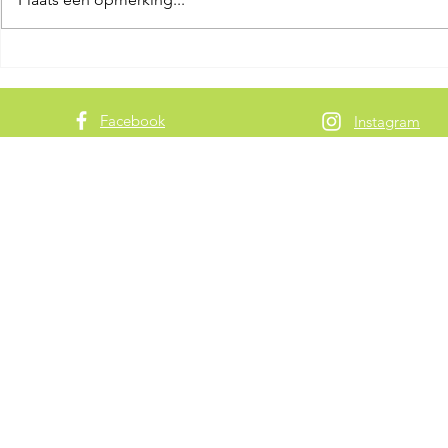
Groene olijventapenade
Artisanale
met amandel
paprika & r
Facebook
Instagram