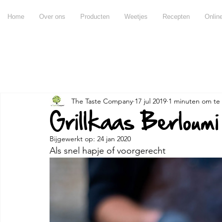
Home
Over ons
Producten
Weetjes
Recepten
Onlin
Alles
Recepten
Producten
Weetjes
Chateau d
The Taste Company
17 jul 2019
1 minuten om te 
Over olijfolie
Over azijn
Over balsamico
Voo
Grillkaas Berloumi 
Bijgewerkt op:
24 jan 2020
Miraval
Pujje
Ontbijt
Hapjes
Tips & tric
Als snel hapje of voorgerecht
Andere
Claramunt
apero