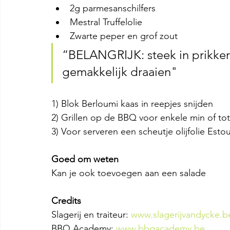
2g parmesanschilfers
Mestral Truffelolie 
Zwarte peper en grof zout
“BELANGRIJK: steek in prikker
gemakkelijk draaien"
1) Blok Berloumi kaas in reepjes snijden
2) Grillen op de BBQ voor enkele min of to
3) Voor serveren een scheutje olijfolie Es
Goed om weten
Kan je ook toevoegen aan een salade
Credits
Slagerij en traiteur: 
www.slagerijvandycke.b
BBQ Academy: 
www.bbqacademy.be