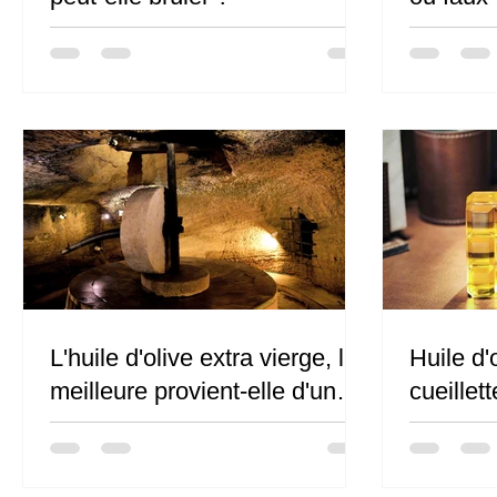
L'huile d'olive extra vierge, la
Huile d'
meilleure provient-elle d'un
cueillet
vieux moulin ?