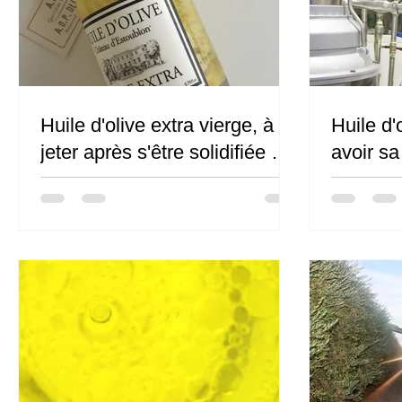
Huile d'olive extra vierge, à
Huile d'
jeter après s'être solidifiée en
avoir sa
bouteille ?
elle une