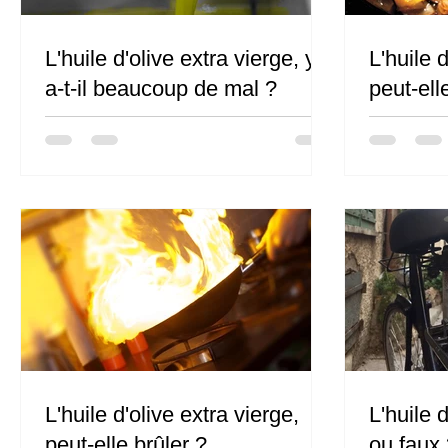
L'huile d'olive extra vierge, y
L'huile d
a-t-il beaucoup de mal ?
peut-ell
L'huile d'olive extra vierge,
L'huile d
peut-elle brûler ?
ou faux