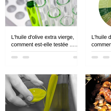
L'huile d'olive extra vierge,
L'huile d
comment est-elle testée ...
comment 
partie 1, le laboratoire
partie 2,