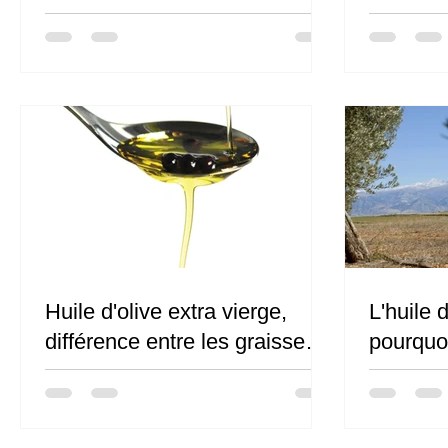
Huile d'olive extra vierge,
L'huile d
différence entre les graisses
pourquoi
saturées et insaturées.
régime 