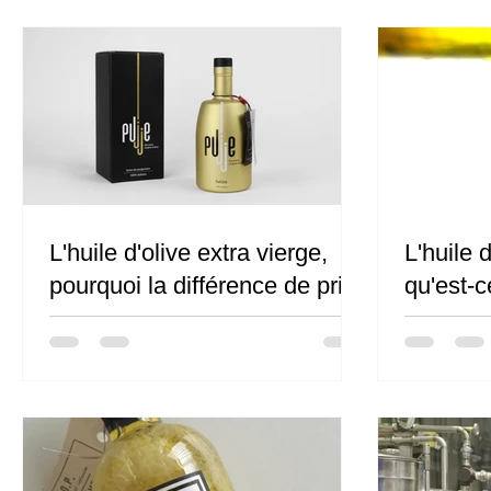
L'huile d'olive extra vierge,
L'huile d
pourquoi la différence de prix
qu'est-c
dans ce premier choix ?